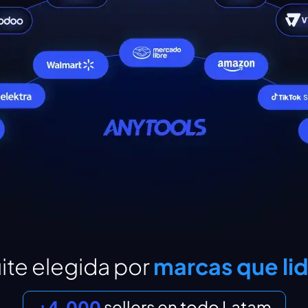
uite elegida por
marcas que li
+4.000
sellers en todo Latam