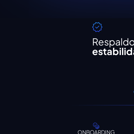
Respaldo
estabili
ONBOARDING