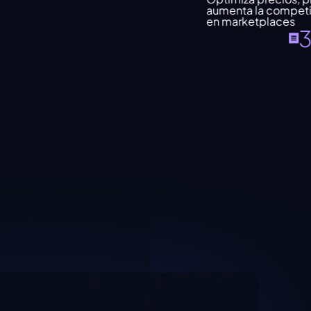
aumenta la competitividad 
en marketplaces
30%