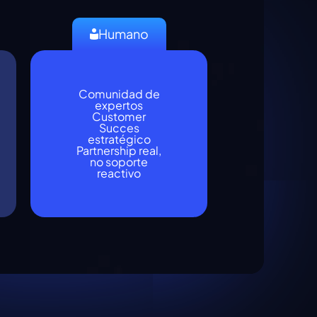
Humano
Comunidad de
expertos
Customer
Succes
estratégico
Partnership real,
no soporte
reactivo