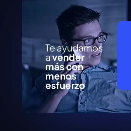
Te ayudamos
a
vender
más con
menos
esfuerzo