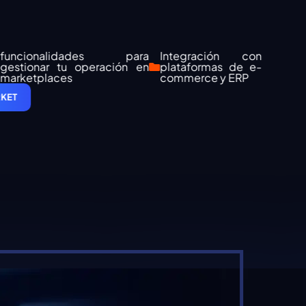
onalidades para
Integración con
nar tu operación en
plataformas de e-
places
commerce y ERP