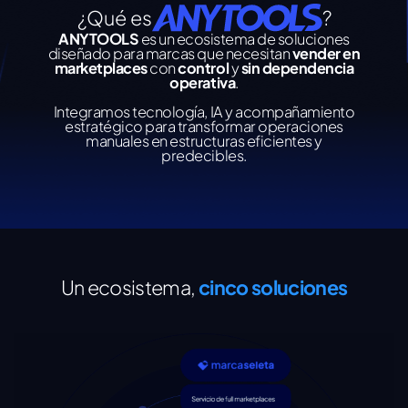
¿Qué es
?
ANYTOOLS
es un ecosistema de soluciones
diseñado para marcas que necesitan
vender en
marketplaces
con
control
y
sin dependencia
operativa
.
Integramos tecnología, IA y acompañamiento
estratégico para transformar operaciones
manuales en estructuras eficientes y
predecibles.
Un ecosistema,
cinco soluciones