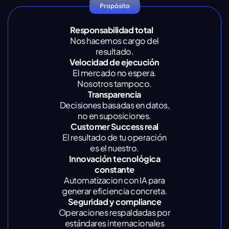
Propósito
Responsabilidad total
Nos hacemos cargo del
resultado.
Velocidad de ejecución
El mercado no espera.
Nosotros tampoco.
Transparencia
Decisiones basadas en datos,
no en suposiciones.
Customer Success real
El resultado de tu operación
es el nuestro.
Innovación tecnológica
constante
Automatizacion con IA para
generar eficiencia concreta.
Seguridad y compliance
Operaciones respaldadas por
estándares internacionales