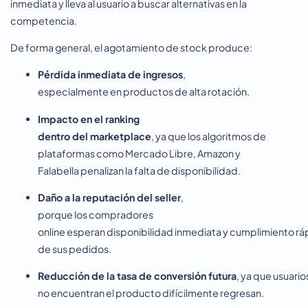
inmediata y lleva al usuario a buscar alternativas en la
competencia.
De forma general, el agotamiento de stock produce:
Pérdida inmediata de ingresos
,
especialmente en productos de alta rotación.
Impacto en el ranking
dentro del marketplace
, ya que los algoritmos de
plataformas como Mercado Libre, Amazon y
Falabella penalizan la falta de disponibilidad.
Daño a la reputación del seller
,
porque los compradores
online esperan disponibilidad inmediata y cumplimiento rá
de sus pedidos.
Reducción de la tasa de conversión futura
, ya que usuari
no encuentran el producto difícilmente regresan.