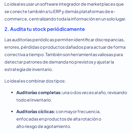
Lo ideal es usar un software integrador de marketplaces que
se conecte también a tu ERP y demás plataformas de e-
commerce, centralizando toda la información en un solo lugar.
2. Audita tu stock periódicamente
Las auditorías periódicas permiten identificar discrepancias,
errores, pérdidas o productos dañados para actuar de forma
correctiva a tiempo. También son herramientas valiosas para
detectar patrones de demanda no previstos y ajustar la
estrategia de inventario.
Lo ideal es combinar dos tipos:
Auditorías completas:
una o dos veces al año, revisando
todo el inventario.
Auditorías cíclicas:
con mayor frecuencia,
enfocadas en productos de alta rotación o
alto riesgo de agotamiento.